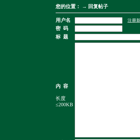
您的位置：
→ 回复帖子
用户名
注册
密 码
标 题
内 容
长度
≤200KB