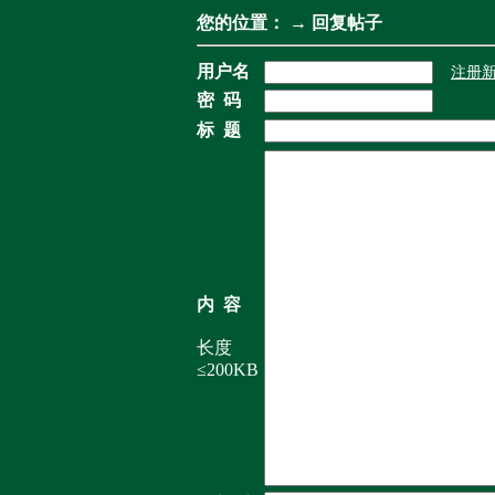
您的位置：
→ 回复帖子
用户名
注册
密 码
标 题
内 容
长度
≤200KB