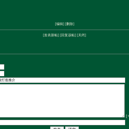
[
编辑
] [
删除
]
[
发表新帖
] [
回复该帖
] [
关闭
]
[