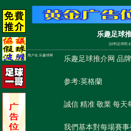
乐趣足球推
[
好料足球吧-
用户名:
乐趣球网
乐趣足球推介网 品
参考:英格蘭
誠信 精准 敬業 每
我們基本對每場賽事