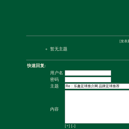
[
发表
暂无主题
快速回复:
用户名
密码
主题
内容
[+]
[-]