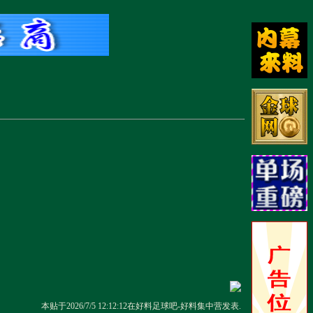
本贴于2026/7/5 12:12:12在好料足球吧-好料集中营发表.