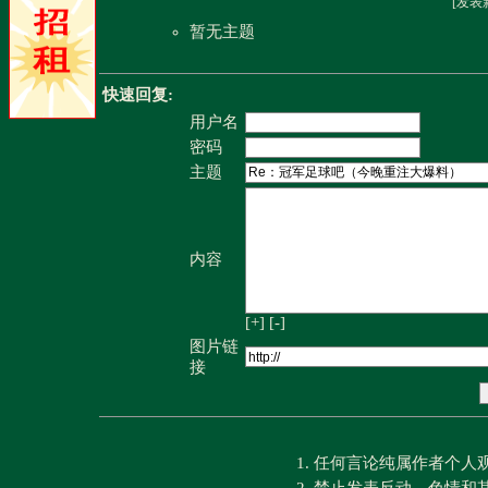
[
发表
暂无主题
快速回复:
用户名
密码
主题
内容
[+]
[-]
图片链
接
1. 任何言论纯属作者个