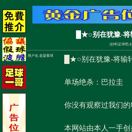
█★○别在犹豫-将
[
好料足球吧-
用户名:
老梁看球
█★○别在犹豫-将输
单场绝杀：巴拉圭
你没有观察过我们的
本网站由本人一手创