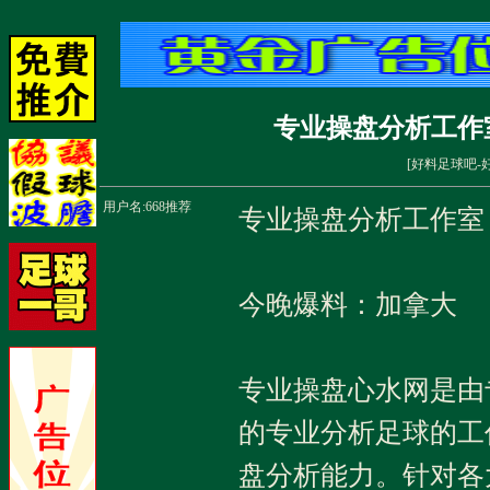
专业操盘分析工作
[
好料足球吧-
用户名:
668推荐
专业操盘分析工作室
今晚爆料：加拿大
专业操盘心水网是由
的专业分析足球的工
盘分析能力。针对各