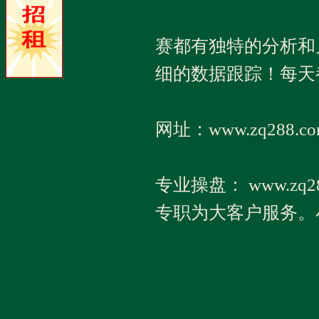
赛都有独特的分析和
细的数据跟踪！每天
网址：www.zq288
专业操盘： www.z
专职为大客户服务。