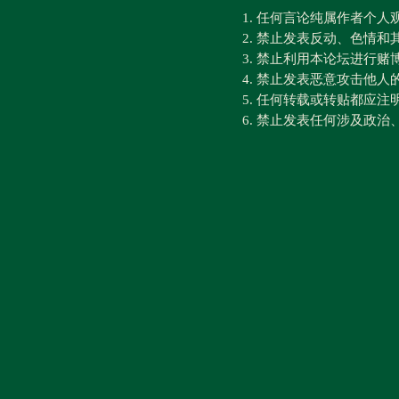
1. 任何言论纯属作者个
2. 禁止发表反动、色情
3. 禁止利用本论坛进行
4. 禁止发表恶意攻击他人
5. 任何转载或转贴都应
6. 禁止发表任何涉及政