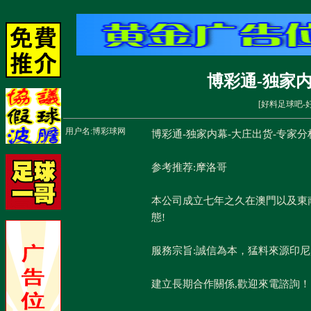
博彩通-独家内
[
好料足球吧-
用户名:
博彩球网
博彩通-独家内幕-大庄出货-专家分
参考推荐:摩洛哥
本公司成立七年之久在澳門以及東
態!
服務宗旨:誠信為本，猛料來源印尼
建立長期合作關係,歡迎來電諮詢！