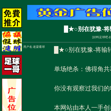
█★○别在犹豫-将
[
好料足球吧-
用户名:
老梁看球
█★○别在犹豫-将输
单场绝杀：佛得角共
你没有观察过我们的
本网站由本人一手创