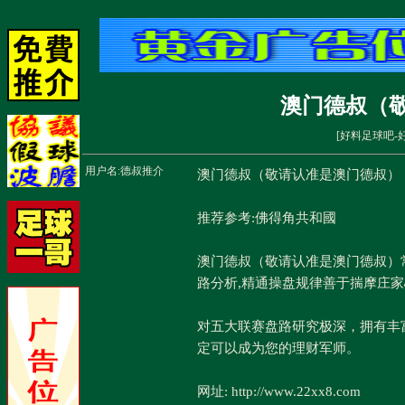
澳门德叔（
[
好料足球吧-
用户名:
德叔推介
澳门德叔（敬请认准是澳门德叔）
推荐参考:佛得角共和國
澳门德叔（敬请认准是澳门德叔）
路分析,精通操盘规律善于揣摩庄家心
对五大联赛盘路研究极深，拥有丰
定可以成为您的理财军师。
网址: http://www.22xx8.com