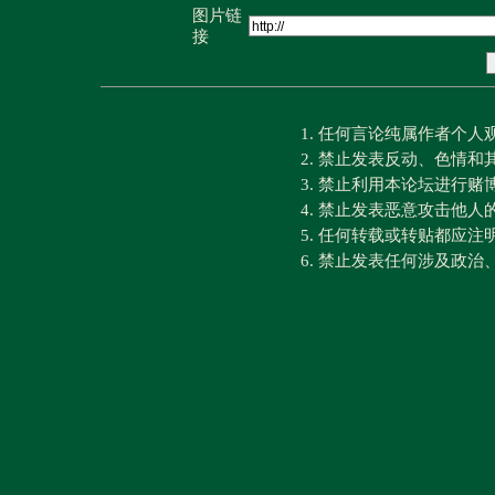
图片链
接
1. 任何言论纯属作者个
2. 禁止发表反动、色情
3. 禁止利用本论坛进行
4. 禁止发表恶意攻击他人
5. 任何转载或转贴都应
6. 禁止发表任何涉及政