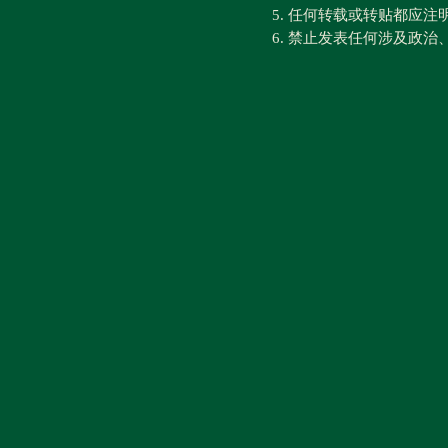
5. 任何转载或转贴都应
6. 禁止发表任何涉及政