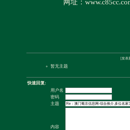
网址：www.c85cc.co
[
发表
暂无主题
快速回复:
用户名
密码
主题
内容