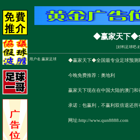
◆赢家天下◆
[
好料足球吧-
用户名:
赢家足球
◆赢家天下◆全国最专业足球预测
今晚免费推荐：奧地利
赢家天下现在在中国大陆的澳门和
承诺：包赢利，不赢利双倍退还所
网址:http://www.qun8888.com