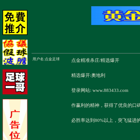
用户名:
点金足球
点金精准杀庄/精选爆开
精选爆开:奧地利
登录网站: www.883433.com
作赢利的精神，获得了优良的口碑
必胜率达到80%以上，突飞猛进的