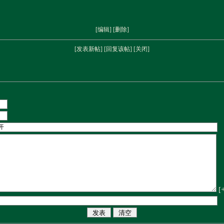
[
编辑
] [
删除
]
[
发表新帖
] [
回复该帖
] [
关闭
]
[