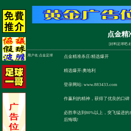
点金精
[
好料足球吧-
用户名:
点金足球
点金精准杀庄/精选爆开
精选爆开:奧地利
登录网站: www.883433.com
作赢利的精神，获得了优良的口碑
必胜率达到80%以上，突飞猛进的
后悔哦!