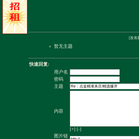
[
发表
暂无主题
快速回复:
用户名
密码
主题
内容
[+]
[-]
图片链