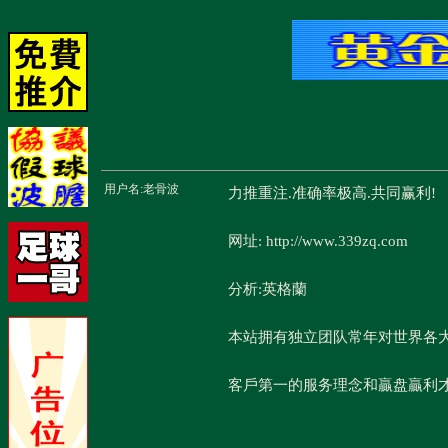
用户名:
老骨波
力推重注.准确率极高.共同赢利!
网址: http://www.339zq.com
分析:英格蘭
本站拥有独立团队常年对世界各大
客戶第一的服务理念和贏盘贏利才