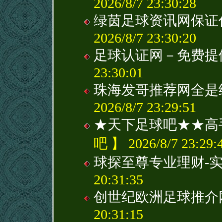
2026/8/7 23:30:28
绿茵足球资讯网保证你
2026/8/7 23:30:20
足球认证网－免费提
23:30:01
珠海发哥推荐网全是
2026/8/7 23:29:51
★天下足球吧★★高
吧 】 2026/8/7 23:29:
球探至尊专业理财-
20:31:35
创世纪欧洲足球推介
20:31:15