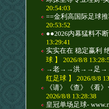
20:54:03
==金利高国际足球推
20:53:52
●●2026内幕猛料不
13:29:41
实实在在 稳定赢利 
球 】 2026/8/8 13:28:
→老→→洪→→足→
红足球 】 2026/8/8 13
《请》《查》《看》
2026/8/8 13:28:38
皇冠单场足球- www.n2