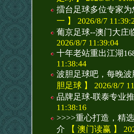
擂台足球多位专家为
一 】 2026/8/7 11:39:
葡京足球--澳门大庄
2026/8/7 11:39:04
十年老站重出江湖16
11:38:44
波胆足球吧，每晚波胆都
胆足球 】 2026/8/7 11
品牌足球-联泰专业
11:38:16
>>>>重心打造，精
介
【 澳门读赢 】 2026/