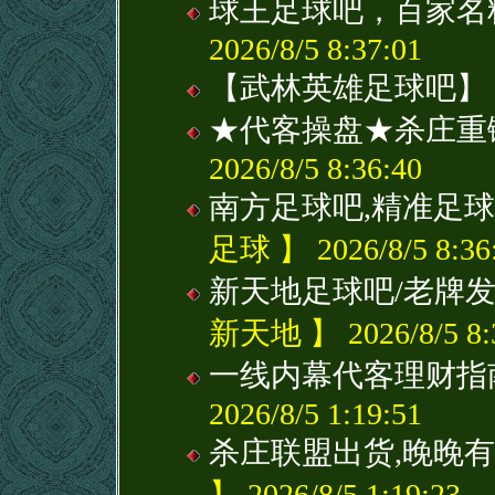
球王足球吧，百家名
2026/8/5 8:37:01
【武林英雄足球吧】
★代客操盘★杀庄重
2026/8/5 8:36:40
南方足球吧,精准足球
足球 】 2026/8/5 8:36
新天地足球吧/老牌发
新天地 】 2026/8/5 8:
一线内幕代客理财指
2026/8/5 1:19:51
杀庄联盟出货,晚晚
】 2026/8/5 1:19:23