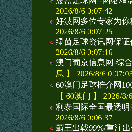
波盘足球网--网络精
2026/8/6 0:07:42
好波网多位专家为你
2026/8/6 0:07:25
绿茵足球资讯网保证你
2026/8/6 0:07:16
澳门葡京信息网-综
息 】 2026/8/6 0:07:0
60澳门足球推介网1
【 60澳门 】 2026/8/6 
利泰国际全国最透明
2026/8/6 0:06:37
霸王出戟99%/重注