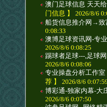
澳门足球信息 天天给
门信息 】 2026/8/6 0:
船货信息推介网→致
0:08:33
澳博足球资讯网-专
2026/8/6 0:08:25
踢球者足球---,足
2026/8/6 0:08:06
专业操盘分析工作室
荐 】 2026/8/6 0:07:5
博彩通-独家内幕-大
2026/8/6 0:07:50